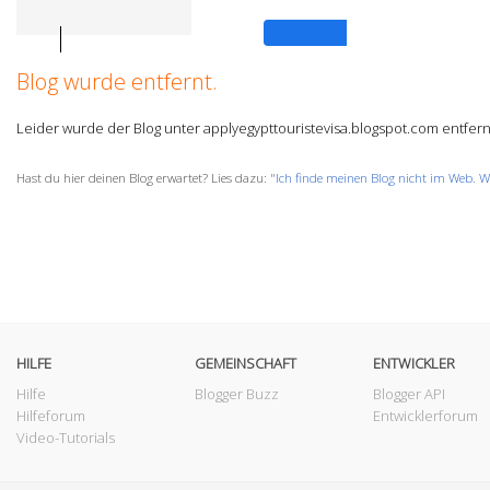
Anmelden
Blog wurde entfernt.
Leider wurde der Blog unter applyegypttouristevisa.blogspot.com entfern
Hast du hier deinen Blog erwartet? Lies dazu: "
Ich finde meinen Blog nicht im Web. W
HILFE
GEMEINSCHAFT
ENTWICKLER
Hilfe
Blogger Buzz
Blogger API
Hilfeforum
Entwicklerforum
Video-Tutorials