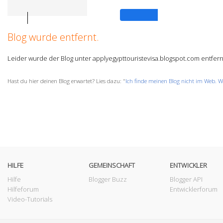
Anmelden
Blog wurde entfernt.
Leider wurde der Blog unter applyegypttouristevisa.blogspot.com entfern
Hast du hier deinen Blog erwartet? Lies dazu: "
Ich finde meinen Blog nicht im Web. W
HILFE
GEMEINSCHAFT
ENTWICKLER
Hilfe
Blogger Buzz
Blogger API
Hilfeforum
Entwicklerforum
Video-Tutorials