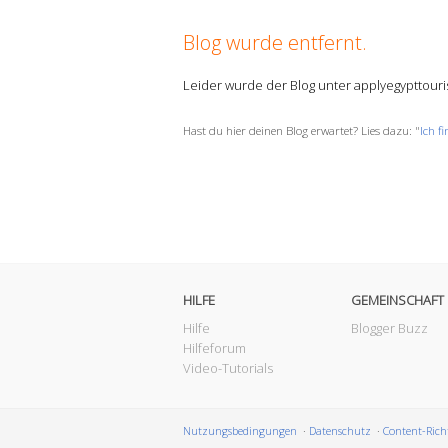
Blog wurde entfernt.
Leider wurde der Blog unter applyegypttouri
Hast du hier deinen Blog erwartet? Lies dazu: "
Ich f
HILFE
GEMEINSCHAFT
Hilfe
Blogger Buzz
Hilfeforum
Video-Tutorials
Nutzungsbedingungen
Datenschutz
Content-Rich