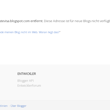
stevisa.blogspot.com entfernt.
Diese Adresse ist für neue Blogs nicht verfüg
inde meinen Blog nicht im Web. Woran liegt das?
"
ENTWICKLER
Blogger API
Entwicklerforum
tlinien
Über Blogger