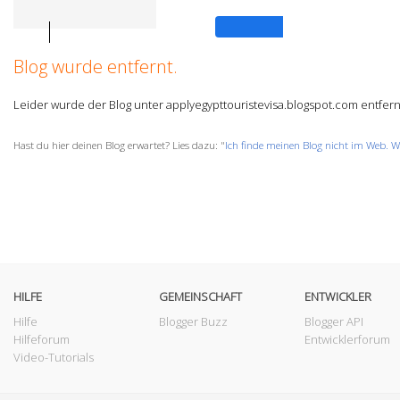
Anmelden
Blog wurde entfernt.
Leider wurde der Blog unter applyegypttouristevisa.blogspot.com entfern
Hast du hier deinen Blog erwartet? Lies dazu: "
Ich finde meinen Blog nicht im Web. W
HILFE
GEMEINSCHAFT
ENTWICKLER
Hilfe
Blogger Buzz
Blogger API
Hilfeforum
Entwicklerforum
Video-Tutorials