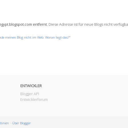
egypt.blogspot.com entfernt.
Diese Adresse ist für neue Blogs nicht verfügba
inde meinen Blog nicht im Web. Woran liegt das?
"
ENTWICKLER
Blogger API
Entwicklerforum
tlinien
Über Blogger