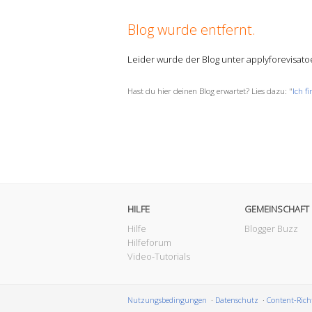
Blog wurde entfernt.
Leider wurde der Blog unter applyforevisato
Hast du hier deinen Blog erwartet? Lies dazu: "
Ich f
HILFE
GEMEINSCHAFT
Hilfe
Blogger Buzz
Hilfeforum
Video-Tutorials
Nutzungsbedingungen
Datenschutz
Content-Rich