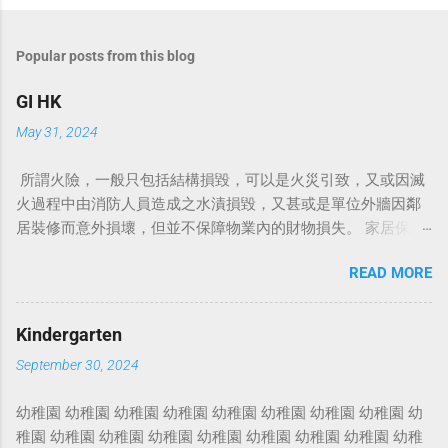
Popular posts from this blog
GI HK
May 31, 2024
所謂火險，一般只包括結構損毀，可以是火災引致，又或因滅
火過程中由消防人員造成之水漬損毀，又甚或是單位外牆因鄰
居裝修而意外損壞，但並不保障物業內的財物損失。 家居保險
保誠家居保 家居保险 家居保險包什麼 家居保險比較 家居保險
READ MORE
邊間好 家居保險漏水 家居保險火險 村屋家居保險 家居裝修保
險 家居保險範圍 家居保險幾時買 例如颱風、閃電或爆竊等，
而且更會賠償因居所不能入住而導致的臨時居所費用。 銀行上
Kindergarten
會時要求買的火險主要承保建築樓宇結構，即是天花、地板、
September 30, 2024
窗台等損毀，家居財物及裝修等損失則不保。 另外，火災以外
引致的損毀，純火險亦不會賠償。 家居保險價錢 業主家居保
幼稚園 幼稚園 幼稚園 幼稚園 幼稚園 幼稚園 幼稚園 幼稚園 幼
險 家居保險推介 火險 火險報價 按揭火險 火險比較 火
稚園 幼稚園 幼稚園 幼稚園 幼稚園 幼稚園 幼稚園 幼稚園 幼稚
險最平 火險保費 家居火險 火險價錢 樓宇火險 火災險