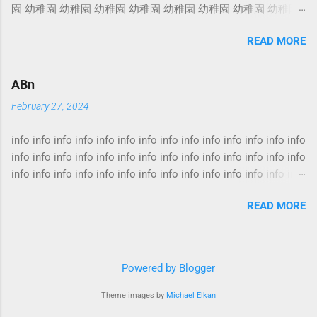
園 幼稚園 幼稚園 幼稚園 幼稚園 幼稚園 幼稚園 幼稚園 幼稚園
火災保險 樓宇結構保險 投保火險需要什麼資料 若然家中發
幼稚園 幼稚園 幼稚園 幼稚園 幼稚園 幼稚園 幼稚園 幼稚園 幼
生水災，不但令全屋水浸，水流還從大門縫隙流到大堂，引致
READ MORE
稚園 幼稚園 幼稚園 幼稚園 幼稚園 幼稚園 幼稚園 幼稚園 幼稚
大堂水浸，升降機亦損毀。 事面上的涉及物業的保險林林總
園 幼稚園 幼稚園 幼稚園 幼稚園 幼稚園 幼稚園 幼稚園 幼稚園
總，包括火險、裝修保險，家居保險等。一般讀者都會有相同
幼稚園 幼稚園 幼稚園 幼稚園 幼稚園 幼稚園 幼稚園 幼稚園 幼
疑問：家居保險是否「全保」? 還否只保火災? 其實保險條款每
ABn
稚園 幼稚園 幼稚園 幼稚園 幼稚園 幼稚園 幼稚園 幼稚園 幼稚
間公司各有不同，難說誰稱得上「全保」，投保前最好先要弄
February 27, 2024
園 幼稚園 幼稚園 幼稚園 幼稚園 幼稚園 幼稚園 幼稚園 幼稚園
清楚，本身希望得到甚麼保障。 火險一定要買 火險按揭 火
幼稚園 幼稚園 幼稚園 幼稚園 幼稚園 幼稚園 幼稚園 幼稚園 幼
險家居保險 火險保額 居屋火險 火險賠償計算 家居保險火
info info info info info info info info info info info info info info
稚園 幼稚園 幼稚園 幼稚園 幼稚園 幼稚園
險 家居保險邊間好 家居保險漏水 火險家居保險 家居保險
info info info info info info info info info info info info info info
比較 家居保險租客 家居保險第三者責任保險 事實上，涉及
info info info info info info info info info info info info info info
物業的保險大項主要有兩類，包括「火險」及「財物保險」。
info info info info info info info info info info info info info info
業主要面對的，除了屋內財物損毀之餘，還有機會被業主立案
READ MORE
info info info info info info info info info info info info info info
法團追討昂貴的升降機維修費和樓下鄰居追討因天花漏水的裝
info info info info info info info info info info info info info info
修費。 水浸後重新裝修期間，業主要搬到外面住，又是另一筆
info info info info info info info info info info info info info info
開支。 租客家居保險 家居保險手提電話 家居保險裝修...
info info info info info info info info info info info info info info
Powered by Blogger
info info info info info info info info info info info info info info
info info info info info info info info info info info info info info
Theme images by
Michael Elkan
info info info info info info info info info info info info info info