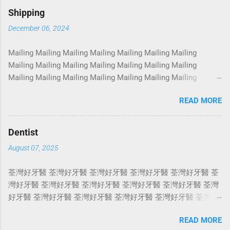
Photoshoot Portrait Services Photoshoot Portrait Services
Shipping
Photoshoot Portrait Services Photoshoot Portrait Services
December 06, 2024
Photoshoot Portrait Services Photoshoot Portrait Services
Photoshoot Portrait Services Photoshoot Portrait Services
Mailing Mailing Mailing Mailing Mailing Mailing Mailing
Photoshoot Portrait Services Photoshoot Portrait Services
Mailing Mailing Mailing Mailing Mailing Mailing Mailing
Photoshoot Portrait Services Photoshoot Portrait Services
Mailing Mailing Mailing Mailing Mailing Mailing Mailing
Photoshoot Portrait Services Photoshoot Portrait Services
Mailing Mailing Mailing Mailing Mailing Mailing Mailing
Photoshoot Portrait Services Photoshoot Portrait Services
READ MORE
Mailing Mailing Mailing Mailing Mailing Mailing Mailing
Photoshoot Portrait Services Photoshoot Portrait Services
Mailing Mailing Mailing Mailing Mailing Mailing Mailing
Photoshoot Portrait Services Photoshoot Portrait Services
Mailing Mailing Mailing Mailing Mailing Mailing Mailing
Photosho...
Dentist
Mailing Mailing Mailing Mailing Mailing Mailing Mailing
August 07, 2025
Mailing Mailing Mailing Mailing Mailing Mailing Mailing
Mailing Mailing Mailing Mailing Mailing Mailing Mailing
荃灣好牙醫 荃灣好牙醫 荃灣好牙醫 荃灣好牙醫 荃灣好牙醫 荃
Mailing Mailing Mailing Mailing Mailing Mailing Mailing
灣好牙醫 荃灣好牙醫 荃灣好牙醫 荃灣好牙醫 荃灣好牙醫 荃灣
Mailing Mailing Mailing Mailing Mailing Mailing Mailing
好牙醫 荃灣好牙醫 荃灣好牙醫 荃灣好牙醫 荃灣好牙醫 荃灣好
Mailing Mailing Mailing Mailing Mailing Mailing Mailing
牙醫 荃灣好牙醫 荃灣好牙醫 荃灣好牙醫 荃灣好牙醫 荃灣好牙
Mailing Mailing Mailing Mailing Mailing Mailing Mailing
READ MORE
醫 荃灣好牙醫 荃灣好牙醫 荃灣好牙醫 荃灣好牙醫 荃灣好牙醫
Mailing Mailing ...