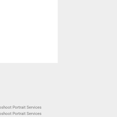
oshoot Portrait Services
oshoot Portrait Services