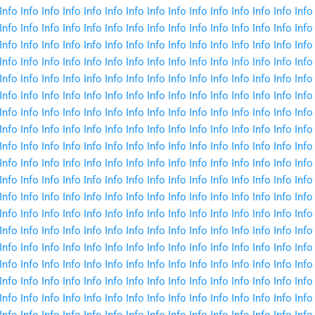
Info
Info
Info
Info
Info
Info
Info
Info
Info
Info
Info
Info
Info
Info
Info
Info
Info
Info
Info
Info
Info
Info
Info
Info
Info
Info
Info
Info
Info
Info
Info
Info
Info
Info
Info
Info
Info
Info
Info
Info
Info
Info
Info
Info
Info
Info
Info
Info
Info
Info
Info
Info
Info
Info
Info
Info
Info
Info
Info
Info
Info
Info
Info
Info
Info
Info
Info
Info
Info
Info
Info
Info
Info
Info
Info
Info
Info
Info
Info
Info
Info
Info
Info
Info
Info
Info
Info
Info
Info
Info
Info
Info
Info
Info
Info
Info
Info
Info
Info
Info
Info
Info
Info
Info
Info
Info
Info
Info
Info
Info
Info
Info
Info
Info
Info
Info
Info
Info
Info
Info
Info
Info
Info
Info
Info
Info
Info
Info
Info
Info
Info
Info
Info
Info
Info
Info
Info
Info
Info
Info
Info
Info
Info
Info
Info
Info
Info
Info
Info
Info
Info
Info
Info
Info
Info
Info
Info
Info
Info
Info
Info
Info
Info
Info
Info
Info
Info
Info
Info
Info
Info
Info
Info
Info
Info
Info
Info
Info
Info
Info
Info
Info
Info
Info
Info
Info
Info
Info
Info
Info
Info
Info
Info
Info
Info
Info
Info
Info
Info
Info
Info
Info
Info
Info
Info
Info
Info
Info
Info
Info
Info
Info
Info
Info
Info
Info
Info
Info
Info
Info
Info
Info
Info
Info
Info
Info
Info
Info
Info
Info
Info
Info
Info
Info
Info
Info
Info
Info
Info
Info
Info
Info
Info
Info
Info
Info
Info
Info
Info
Info
Info
Info
Info
Info
Info
Info
Info
Info
Info
Info
Info
Info
Info
Info
Info
Info
Info
Info
Info
Info
Info
Info
Info
Info
Info
Info
Info
Info
Info
Info
Info
Info
Info
Info
Info