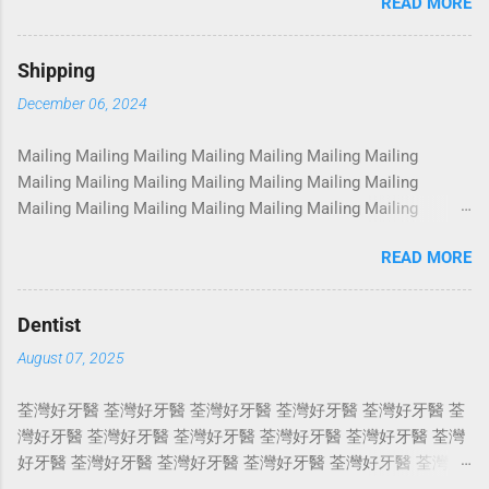
READ MORE
Photoshoot Portrait Services Photoshoot Portrait Services
Photoshoot Portrait Services Photoshoot Portrait Services
Photoshoot Portrait Services Photoshoot Portrait Services
Shipping
Photoshoot Portrait Services Photoshoot Portrait Services
December 06, 2024
Photoshoot Portrait Services Photoshoot Portrait Services
Photoshoot Portrait Services Photoshoot Portrait Services
Mailing Mailing Mailing Mailing Mailing Mailing Mailing
Photoshoot Portrait Services Photoshoot Portrait Services
Mailing Mailing Mailing Mailing Mailing Mailing Mailing
Photoshoot Portrait Services Photoshoot Portrait Services
Mailing Mailing Mailing Mailing Mailing Mailing Mailing
Photoshoot Portrait Services Photoshoot Portrait Services
Mailing Mailing Mailing Mailing Mailing Mailing Mailing
Photoshoot Portrait Services Photoshoot Portrait Services
READ MORE
Mailing Mailing Mailing Mailing Mailing Mailing Mailing
Photoshoot Portrait Services Photoshoot Portrait Services
Mailing Mailing Mailing Mailing Mailing Mailing Mailing
Photoshoot Portrait Services Photoshoot Portrait Services
Mailing Mailing Mailing Mailing Mailing Mailing Mailing
Photosho...
Dentist
Mailing Mailing Mailing Mailing Mailing Mailing Mailing
August 07, 2025
Mailing Mailing Mailing Mailing Mailing Mailing Mailing
Mailing Mailing Mailing Mailing Mailing Mailing Mailing
荃灣好牙醫 荃灣好牙醫 荃灣好牙醫 荃灣好牙醫 荃灣好牙醫 荃
Mailing Mailing Mailing Mailing Mailing Mailing Mailing
灣好牙醫 荃灣好牙醫 荃灣好牙醫 荃灣好牙醫 荃灣好牙醫 荃灣
Mailing Mailing Mailing Mailing Mailing Mailing Mailing
好牙醫 荃灣好牙醫 荃灣好牙醫 荃灣好牙醫 荃灣好牙醫 荃灣好
Mailing Mailing Mailing Mailing Mailing Mailing Mailing
牙醫 荃灣好牙醫 荃灣好牙醫 荃灣好牙醫 荃灣好牙醫 荃灣好牙