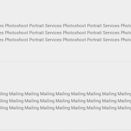
es Photoshoot Portrait Services Photoshoot Portrait Services Phot
es Photoshoot Portrait Services Photoshoot Portrait Services Phot
es Photoshoot Portrait Services Photoshoot Portrait Services Phot
es Photoshoot Portrait Services Photoshoot Portrait Services Phot
es Photoshoot Portrait Services Photoshoot Portrait Services Phot
es Photoshoot Portrait Services Photoshoot Portrait Services Phot
es Photoshoot Portrait Services Photoshoot Portrait Services Phot
es Photoshoot Portrait Services Photoshoot Portrait Services Phot
ling Mailing Mailing Mailing Mailing Mailing Mailing Mailing Mailin
ling Mailing Mailing Mailing Mailing Mailing Mailing Mailing Mailin
ling Mailing Mailing Mailing Mailing Mailing Mailing Mailing Mailin
ling Mailing Mailing Mailing Mailing Mailing Mailing Mailing Mailin
ling Mailing Mailing Mailing Mailing Mailing Mailing Mailing Mailin
ling Mailing Mailing Mailing Mailing Mailing Mailing Mailing Mailin