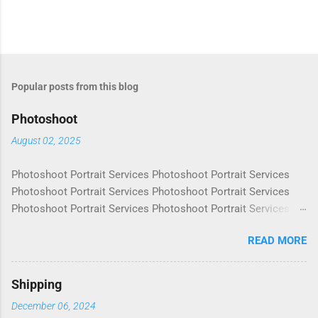
Popular posts from this blog
Photoshoot
August 02, 2025
Photoshoot Portrait Services Photoshoot Portrait Services
Photoshoot Portrait Services Photoshoot Portrait Services
Photoshoot Portrait Services Photoshoot Portrait Services
Photoshoot Portrait Services Photoshoot Portrait Services
READ MORE
Photoshoot Portrait Services Photoshoot Portrait Services
Photoshoot Portrait Services Photoshoot Portrait Services
Photoshoot Portrait Services Photoshoot Portrait Services
Shipping
Photoshoot Portrait Services Photoshoot Portrait Services
December 06, 2024
Photoshoot Portrait Services Photoshoot Portrait Services