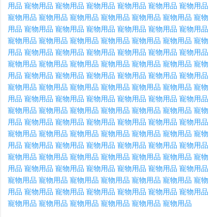
用品
寵物用品
寵物用品
寵物用品
寵物用品
寵物用品
寵物用品
寵物用品
寵物用品
寵物用品
寵物用品
寵物用品
寵物用品
寵物
用品
寵物用品
寵物用品
寵物用品
寵物用品
寵物用品
寵物用品
寵物用品
寵物用品
寵物用品
寵物用品
寵物用品
寵物用品
寵物
用品
寵物用品
寵物用品
寵物用品
寵物用品
寵物用品
寵物用品
寵物用品
寵物用品
寵物用品
寵物用品
寵物用品
寵物用品
寵物
用品
寵物用品
寵物用品
寵物用品
寵物用品
寵物用品
寵物用品
寵物用品
寵物用品
寵物用品
寵物用品
寵物用品
寵物用品
寵物
用品
寵物用品
寵物用品
寵物用品
寵物用品
寵物用品
寵物用品
寵物用品
寵物用品
寵物用品
寵物用品
寵物用品
寵物用品
寵物
用品
寵物用品
寵物用品
寵物用品
寵物用品
寵物用品
寵物用品
寵物用品
寵物用品
寵物用品
寵物用品
寵物用品
寵物用品
寵物
用品
寵物用品
寵物用品
寵物用品
寵物用品
寵物用品
寵物用品
寵物用品
寵物用品
寵物用品
寵物用品
寵物用品
寵物用品
寵物
用品
寵物用品
寵物用品
寵物用品
寵物用品
寵物用品
寵物用品
寵物用品
寵物用品
寵物用品
寵物用品
寵物用品
寵物用品
寵物
用品
寵物用品
寵物用品
寵物用品
寵物用品
寵物用品
寵物用品
寵物用品
寵物用品
寵物用品
寵物用品
寵物用品
寵物用品