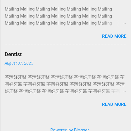
Photoshoot Portrait Services Photoshoot Portrait Services
Mailing Mailing Mailing Mailing Mailing Mailing Mailing
Photoshoot Portrait Services Photoshoot Portrait Services
Mailing Mailing Mailing Mailing Mailing Mailing Mailing
Photoshoot Portrait Services Photoshoot Portrait Services
Mailing Mailing Mailing Mailing Mailing Mailing Mailing
Photoshoot Portrait Services Photoshoot Portrait Services
Mailing Mailing Mailing Mailing Mailing Mailing Mailing
Photoshoot Portrait Services Photoshoot Portrait Services
READ MORE
Mailing Mailing Mailing Mailing Mailing Mailing Mailing
Photoshoot Portrait Services Photoshoot Portrait Services
Mailing Mailing Mailing Mailing Mailing Mailing Mailing
Photoshoot Portrait Services Photoshoot Portrait Services
Mailing Mailing Mailing Mailing Mailing Mailing Mailing
Photosho...
Dentist
Mailing Mailing Mailing Mailing Mailing Mailing Mailing
August 07, 2025
Mailing Mailing Mailing Mailing Mailing Mailing Mailing
Mailing Mailing Mailing Mailing Mailing Mailing Mailing
荃灣好牙醫 荃灣好牙醫 荃灣好牙醫 荃灣好牙醫 荃灣好牙醫 荃
Mailing Mailing Mailing Mailing Mailing Mailing Mailing
灣好牙醫 荃灣好牙醫 荃灣好牙醫 荃灣好牙醫 荃灣好牙醫 荃灣
Mailing Mailing Mailing Mailing Mailing Mailing Mailing
好牙醫 荃灣好牙醫 荃灣好牙醫 荃灣好牙醫 荃灣好牙醫 荃灣好
Mailing Mailing Mailing Mailing Mailing Mailing Mailing
牙醫 荃灣好牙醫 荃灣好牙醫 荃灣好牙醫 荃灣好牙醫 荃灣好牙
Mailing Mailing Mailing Mailing Mailing Mailing Mailing
READ MORE
醫 荃灣好牙醫 荃灣好牙醫 荃灣好牙醫 荃灣好牙醫 荃灣好牙醫
Mailing Mailing ...
荃灣好牙醫 荃灣好牙醫 荃灣好牙醫 荃灣好牙醫 荃灣好牙醫 荃
灣好牙醫 荃灣好牙醫 荃灣好牙醫 荃灣好牙醫 荃灣好牙醫 荃灣
好牙醫 荃灣好牙醫 荃灣好牙醫 荃灣好牙醫 荃灣好牙醫 荃灣好
Powered by Blogger