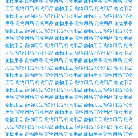
寵物用品
寵物用品
寵物用品
寵物用品
寵物用品
寵物用品
寵物
用品
寵物用品
寵物用品
寵物用品
寵物用品
寵物用品
寵物用品
寵物用品
寵物用品
寵物用品
寵物用品
寵物用品
寵物用品
寵物
用品
寵物用品
寵物用品
寵物用品
寵物用品
寵物用品
寵物用品
寵物用品
寵物用品
寵物用品
寵物用品
寵物用品
寵物用品
寵物
用品
寵物用品
寵物用品
寵物用品
寵物用品
寵物用品
寵物用品
寵物用品
寵物用品
寵物用品
寵物用品
寵物用品
寵物用品
寵物
用品
寵物用品
寵物用品
寵物用品
寵物用品
寵物用品
寵物用品
寵物用品
寵物用品
寵物用品
寵物用品
寵物用品
寵物用品
寵物
用品
寵物用品
寵物用品
寵物用品
寵物用品
寵物用品
寵物用品
寵物用品
寵物用品
寵物用品
寵物用品
寵物用品
寵物用品
寵物
用品
寵物用品
寵物用品
寵物用品
寵物用品
寵物用品
寵物用品
寵物用品
寵物用品
寵物用品
寵物用品
寵物用品
寵物用品
寵物
用品
寵物用品
寵物用品
寵物用品
寵物用品
寵物用品
寵物用品
寵物用品
寵物用品
寵物用品
寵物用品
寵物用品
寵物用品
寵物
用品
寵物用品
寵物用品
寵物用品
寵物用品
寵物用品
寵物用品
寵物用品
寵物用品
寵物用品
寵物用品
寵物用品
寵物用品
寵物
用品
寵物用品
寵物用品
寵物用品
寵物用品
寵物用品
寵物用品
寵物用品
寵物用品
寵物用品
寵物用品
寵物用品
寵物用品
寵物