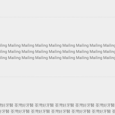
es Photoshoot Portrait Services Photoshoot Portrait Services Phot
es Photoshoot Portrait Services Photoshoot Portrait Services Phot
es Photoshoot Portrait Services Photoshoot Portrait Services Phot
es Photoshoot Portrait Services Photoshoot Portrait Services Phot
es Photoshoot Portrait Services Photoshoot Portrait Services Phot
ling Mailing Mailing Mailing Mailing Mailing Mailing Mailing Mailin
ling Mailing Mailing Mailing Mailing Mailing Mailing Mailing Mailin
ling Mailing Mailing Mailing Mailing Mailing Mailing Mailing Mailin
ling Mailing Mailing Mailing Mailing Mailing Mailing Mailing Mailin
ling Mailing Mailing Mailing Mailing Mailing Mailing Mailing Mailin
ling Mailing Mailing Mailing Mailing Mailing Mailing Mailing Mailin
ling Mailing Mailing Mailing Mailing Mailing Mailing ...
灣好牙醫 荃灣好牙醫 荃灣好牙醫 荃灣好牙醫 荃灣好牙醫 荃灣好牙醫
好牙醫 荃灣好牙醫 荃灣好牙醫 荃灣好牙醫 荃灣好牙醫 荃灣好牙醫 