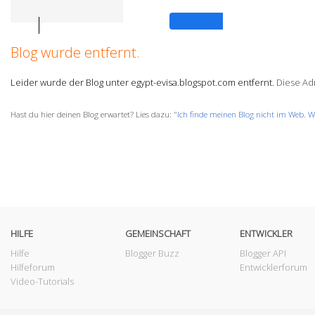
Anmelden
Blog wurde entfernt.
Leider wurde der Blog unter egypt-evisa.blogspot.com entfernt.
Diese Adr
Hast du hier deinen Blog erwartet? Lies dazu: "
Ich finde meinen Blog nicht im Web. W
HILFE
GEMEINSCHAFT
ENTWICKLER
Hilfe
Blogger Buzz
Blogger API
Hilfeforum
Entwicklerforum
Video-Tutorials