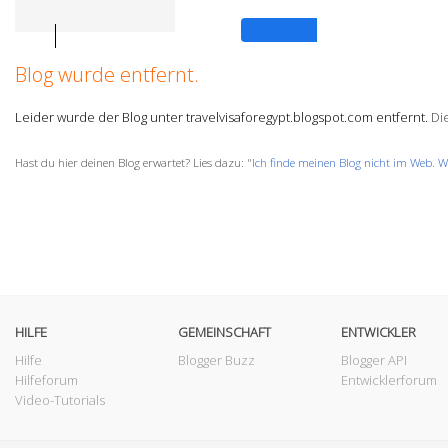
Anmelden
Blog wurde entfernt.
Leider wurde der Blog unter travelvisaforegypt.blogspot.com entfernt.
Die
Hast du hier deinen Blog erwartet? Lies dazu: "
Ich finde meinen Blog nicht im Web. W
HILFE
GEMEINSCHAFT
ENTWICKLER
Hilfe
Blogger Buzz
Blogger API
Hilfeforum
Entwicklerforum
Video-Tutorials