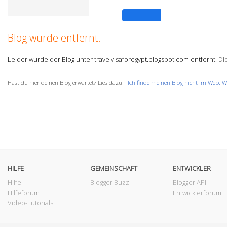
Anmelden
Blog wurde entfernt.
Leider wurde der Blog unter travelvisaforegypt.blogspot.com entfernt.
Die
Hast du hier deinen Blog erwartet? Lies dazu: "
Ich finde meinen Blog nicht im Web. W
HILFE
GEMEINSCHAFT
ENTWICKLER
Hilfe
Blogger Buzz
Blogger API
Hilfeforum
Entwicklerforum
Video-Tutorials