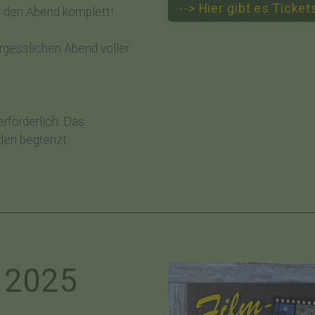
--> Hier gibt es Ticke
 den Abend komplett!
rgesslichen Abend voller
erforderlich. Das
den begrenzt.
t 2025