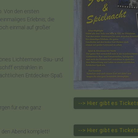
no. Von den ersten
 einmaliges Erlebnis, die
och einmal auf großer
önes Lichtermeer. Bau- und
chiff erstrahlen in
nächtlichen Entdecker-Spaß
--> Hier gibt es Ticke
rgen für eine ganz
--> Hier gibt es Ticke
 den Abend komplett!