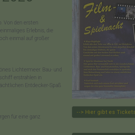
no. Von den ersten
 einmaliges Erlebnis, die
och einmal auf großer
önes Lichtermeer. Bau- und
chiff erstrahlen in
nächtlichen Entdecker-Spaß
--> Hier gibt es Ticke
rgen für eine ganz