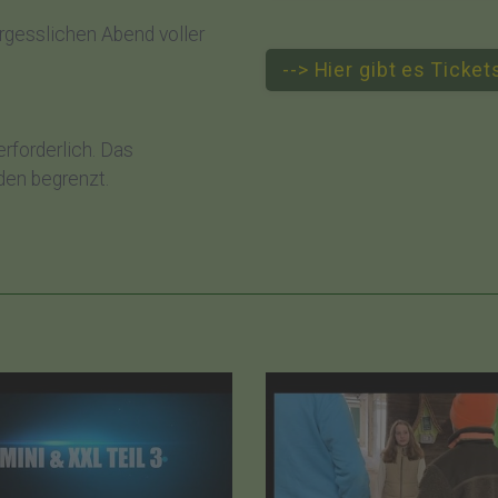
rgesslichen Abend voller
--> Hier gibt es Ticke
erforderlich. Das
den begrenzt.